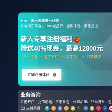
开云专注提供全球足球篮球赛事即时比分直播服务，kai
首页
赛程公布
世界杯热点
Contact us