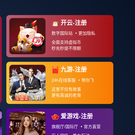
中文版
English